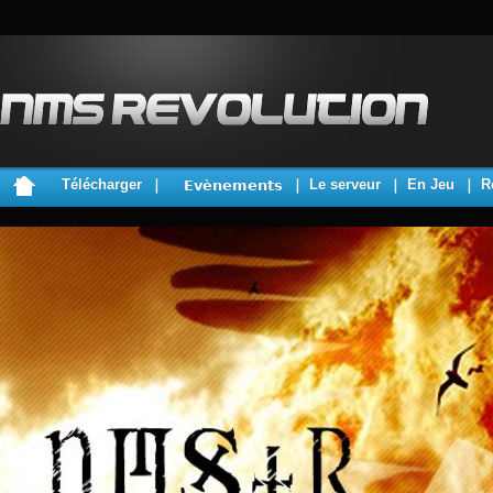
Télécharger
Le serveur
En Jeu
R
Evènements