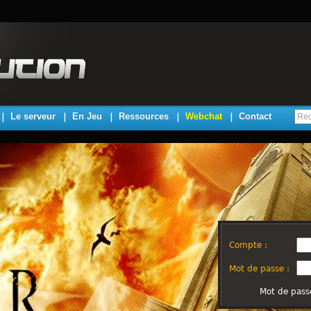
Le serveur
En Jeu
Ressources
Webchat
Contact
Compte :
Mot de passe :
Mot de pass