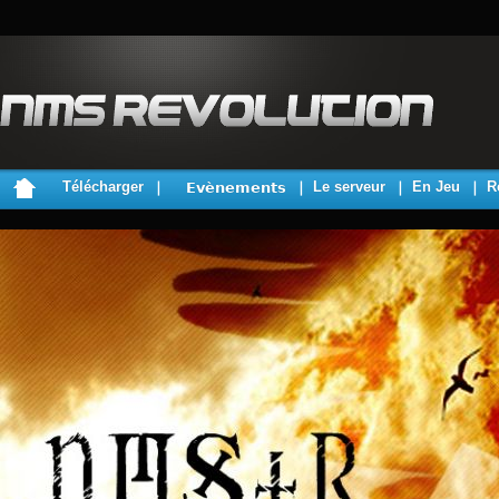
Télécharger
Le serveur
En Jeu
R
Evènements