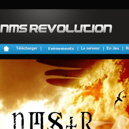
Télécharger
Le serveur
En Jeu
R
Evènements