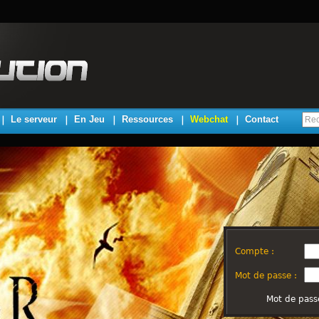
Le serveur
En Jeu
Ressources
Webchat
Contact
Compte :
Mot de passe :
Mot de pass