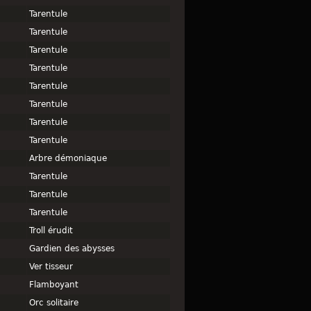
Tarentule
Tarentule
Tarentule
Tarentule
Tarentule
Tarentule
Tarentule
Tarentule
Arbre démoniaque
Tarentule
Tarentule
Tarentule
Troll érudit
Gardien des abysses
Ver tisseur
Flamboyant
Orc solitaire