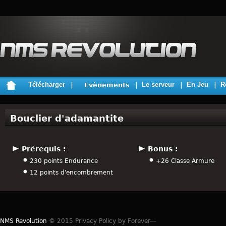
Télécharger
Le serveur
En Jeu
R
Evènements
Bouclier d'adamantite
Prérequis :
Bonus :
230 points Endurance
+26 Classe Armure
12 points d'encombrement
NMS Revolution
© 2015 Privacy Policy by Forever---