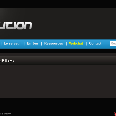
Le serveur
En Jeu
Ressources
Webchat
Contact
-Elfes
rever---