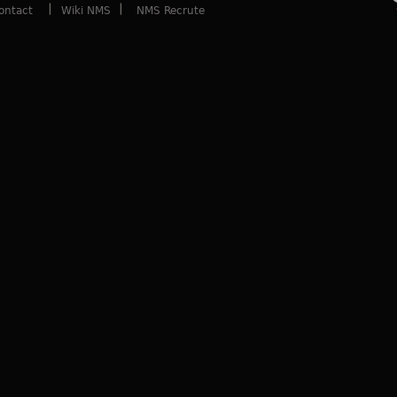
ontact
Wiki NMS
NMS Recrute