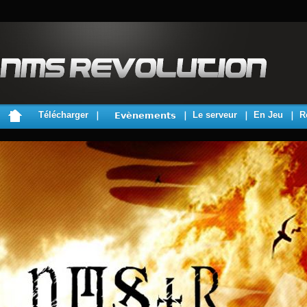
Télécharger
Le serveur
En Jeu
R
Evènements