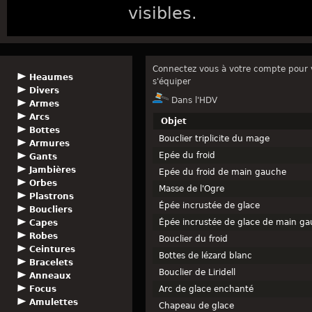
visibles.
Connectez vous à votre compte pour v
Heaumes
s'équiper
Divers
Dans l'HDV
Armes
Arcs
Objet
Bottes
Bouclier triplicite du mage
Armures
Epée du froid
Gants
Jambières
Epée du froid de main gauche
Orbes
Masse de l'Ogre
Plastrons
Épée incrustée de glace
Boucliers
Épée incrustée de glace de main g
Capes
Robes
Bouclier du froid
Ceintures
Bottes de lézard blanc
Bracelets
Bouclier de Liridell
Anneaux
Focus
Arc de glace enchanté
Amulettes
Chapeau de glace