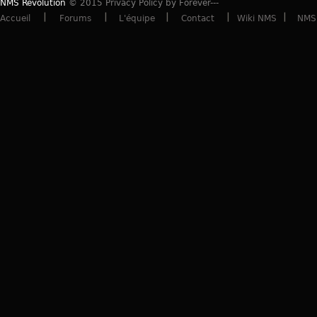
NMS Revolution
© 2015 Privacy Policy by Forever---
Accueil
Forums
L'équipe
Contact
Wiki NMS
NMS 