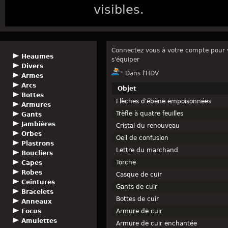
visibles.
Connectez vous à votre compte pour v
Heaumes
s'équiper
Divers
Dans l'HDV
Armes
Arcs
Objet
Bottes
Flèches d'ébène empoisonnées
Armures
Trèfle à quatre feuilles
Gants
Jambières
Cristal du renouveau
Orbes
Oeil de confusion
Plastrons
Lettre du marchand
Boucliers
Torche
Capes
Robes
Casque de cuir
Ceintures
Gants de cuir
Bracelets
Bottes de cuir
Anneaux
Focus
Armure de cuir
Amulettes
Armure de cuir enchantée