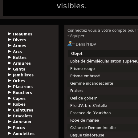
visibles.
Connectez vous à votre compte pour v
Heaumes
s'équiper
Divers
Dans l'HDV
Armes
Arcs
Objet
Bottes
Boîte de démolécularisation supérie
Armures
Prisme rouge
Gants
Jambières
Prisme embrasé
Orbes
Gemme incandescente
Plastrons
Fraises
Boucliers
Oeil de gobelin
Capes
Robes
Pile d'Arbre S'intelle
Ceintures
Essence de B'zurkhan
Bracelets
Robe de mariée
Anneaux
Focus
Crâne de Demon Inculte
Amulettes
Bague ténébreuse