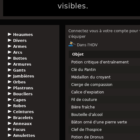
visibles.
Connectez vous à votre compte pour v
Heaumes
s'équiper
Divers
Dans l'HDV
Armes
Arcs
Objet
Bottes
Potion critique d'entraînement
Armures
Clé du Pantin
Gants
Jambières
Médaillon du croyant
Orbes
Cierge de compassion
Plastrons
Calice d'expiation
Boucliers
Fil de couture
Capes
Robes
Bière fraîche
Ceintures
Bouteille d'alcool
Bracelets
Bâton orné d'une pierre verte
Anneaux
Focus
Clef de l'hospice
Amulettes
Potion de Dronus