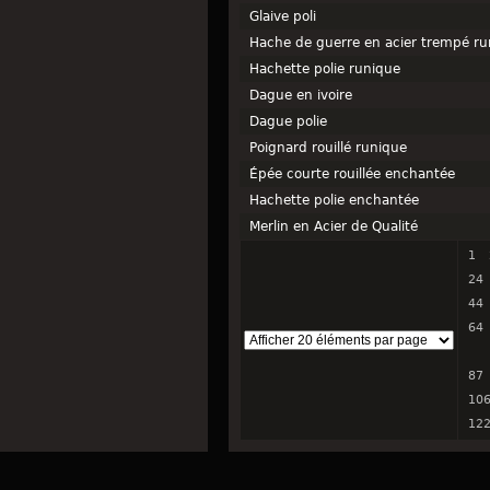
Glaive poli
Hache de guerre en acier trempé ru
Hachette polie runique
Dague en ivoire
Dague polie
Poignard rouillé runique
Épée courte rouillée enchantée
Hachette polie enchantée
Merlin en Acier de Qualité
1
24
44
64
87
10
12