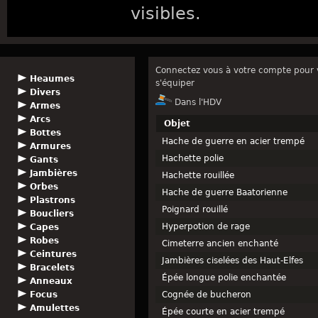
visibles.
Connectez vous à votre compte pour v
Heaumes
s'équiper
Divers
Dans l'HDV
Armes
Arcs
Objet
Bottes
Hache de guerre en acier trempé
Armures
Hachette polie
Gants
Jambières
Hachette rouillée
Orbes
Hache de guerre Baatorienne
Plastrons
Poignard rouillé
Boucliers
Hyperpotion de rage
Capes
Robes
Cimeterre ancien enchanté
Ceintures
Jambières ciselées des Haut-Elfes
Bracelets
Épée longue polie enchantée
Anneaux
Focus
Cognée de bucheron
Amulettes
Épée courte en acier trempé